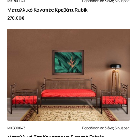
MKR00041
Παράδοση σε 3 έως 5 ημέρες
Mεταλλικό Καναπές Κρεβάτι Rubik
270,00€
Νέο
MKS00043
Παράδοση σε 3 έως 5 ημέρες
Mεταλλικό Σέτ Καναπές με Σκαμπό Estela